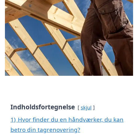
Indholdsfortegnelse
skjul
1)
Hvor finder du en håndværker, du kan
betro din tagrenovering?