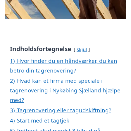
Indholdsfortegnelse
skjul
1)
Hvor finder du en håndværker, du kan
betro din tagrenovering?
2)
Hvad kan et firma med speciale i
tagrenovering i Nykøbing Sjælland hjælpe
med?
3)
Tagrenovering eller tagudskiftning?
4)
Start med et tagtjek
5)
Indhent altid mindst 3 tilbud på