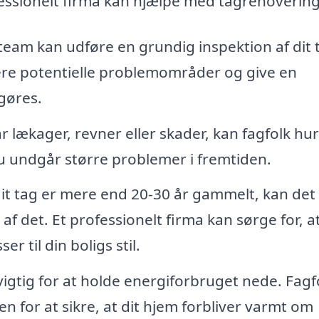
fessionelt firma kan hjælpe med tagrenovering
team kan udføre en grundig inspektion af dit 
icere potentielle problemområder og give en
 gøres.
r lækager, revner eller skader, kan fagfolk hur
u undgår større problemer i fremtiden.
it tag er mere end 20-30 år gammelt, kan det
 af det. Et professionelt firma kan sørge for, a
er til din boligs stil.
vigtig for at holde energiforbruget nede. Fagf
en for at sikre, at dit hjem forbliver varmt om