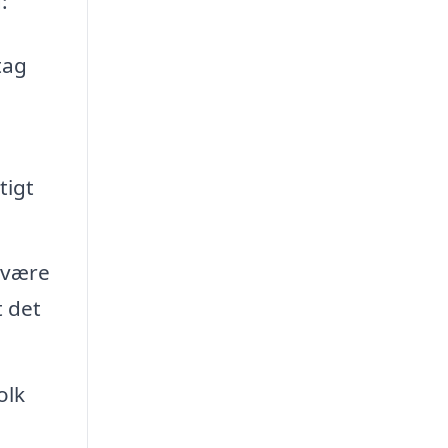
:
tag
tigt
 være
t det
olk