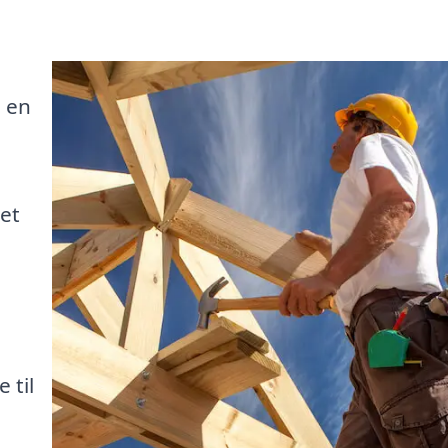
e en
let
 til