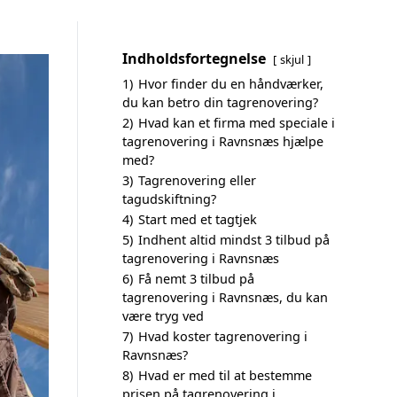
Indholdsfortegnelse
skjul
1)
Hvor finder du en håndværker,
du kan betro din tagrenovering?
2)
Hvad kan et firma med speciale i
tagrenovering i Ravnsnæs hjælpe
med?
3)
Tagrenovering eller
tagudskiftning?
4)
Start med et tagtjek
5)
Indhent altid mindst 3 tilbud på
tagrenovering i Ravnsnæs
6)
Få nemt 3 tilbud på
tagrenovering i Ravnsnæs, du kan
være tryg ved
7)
Hvad koster tagrenovering i
Ravnsnæs?
8)
Hvad er med til at bestemme
prisen på tagrenovering i