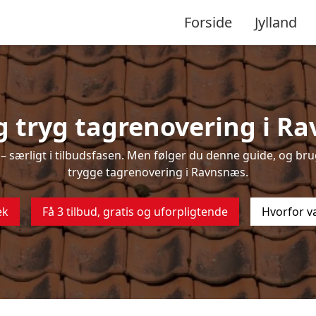
Forside
Jylland
 tryg tagrenovering i R
 særligt i tilbudsfasen. Men følger du denne guide, og brug
trygge tagrenovering i Ravnsnæs.
ek
Få 3 tilbud, gratis og uforpligtende
Hvorfor v