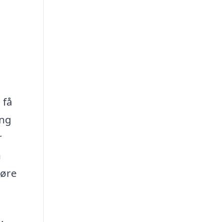
 få
ang
r
n
gøre