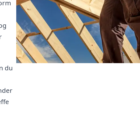
form
og
r
an du
nder
æffe