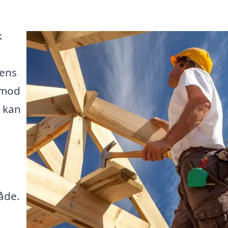
k
gens
 mod
a kan
åde.