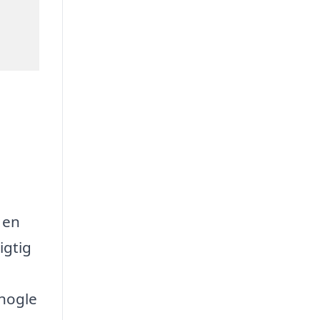
 en
igtig
 nogle