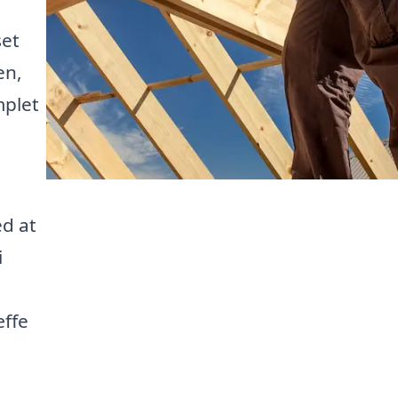
set
en,
mplet
ed at
i
æffe