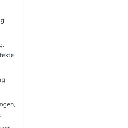
og
g.
efekte
ng
ingen,
.