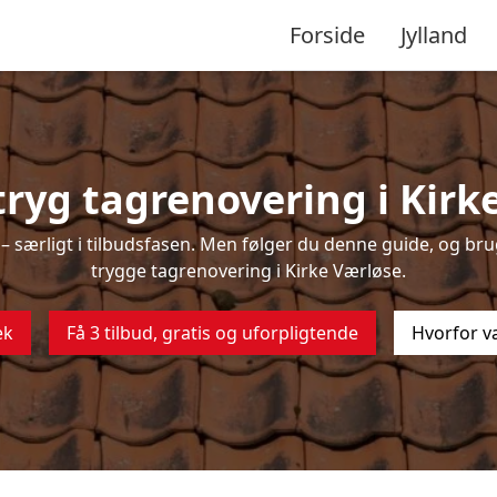
Forside
Jylland
ryg tagrenovering i Kirk
 særligt i tilbudsfasen. Men følger du denne guide, og brug
trygge tagrenovering i Kirke Værløse.
ek
Få 3 tilbud, gratis og uforpligtende
Hvorfor v