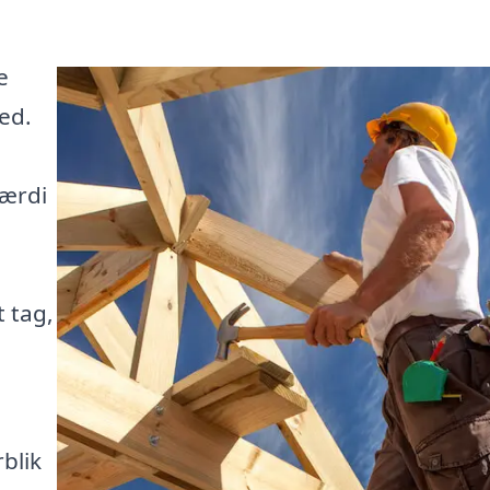
e
ed.
værdi
t tag,
blik