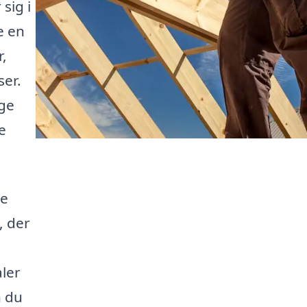
sig i
e en
,
ser.
ige
e
te
, der
ler
n du