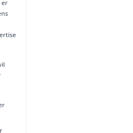
 er
ens
ertise
il
r
er
r