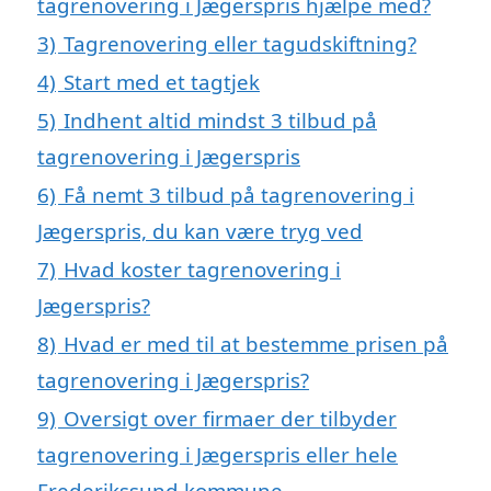
tagrenovering i Jægerspris hjælpe med?
3)
Tagrenovering eller tagudskiftning?
4)
Start med et tagtjek
5)
Indhent altid mindst 3 tilbud på
tagrenovering i Jægerspris
6)
Få nemt 3 tilbud på tagrenovering i
Jægerspris, du kan være tryg ved
7)
Hvad koster tagrenovering i
Jægerspris?
8)
Hvad er med til at bestemme prisen på
tagrenovering i Jægerspris?
9)
Oversigt over firmaer der tilbyder
tagrenovering i Jægerspris eller hele
Frederikssund kommune