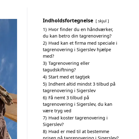
Indholdsfortegnelse
skjul
1)
Hvor finder du en håndværker,
du kan betro din tagrenovering?
2)
Hvad kan et firma med speciale i
tagrenovering i Sigerslev hjælpe
med?
3)
Tagrenovering eller
tagudskiftning?
4)
Start med et tagtjek
5)
Indhent altid mindst 3 tilbud på
tagrenovering i Sigerslev
6)
Få nemt 3 tilbud på
tagrenovering i Sigerslev, du kan
være tryg ved
7)
Hvad koster tagrenovering i
Sigerslev?
8)
Hvad er med til at bestemme
prisen på tagrenovering i Sigerslev?