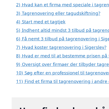
2)
Hvad kan et firma med speciale i tagre
3)
Tagrenovering eller tagudskiftning?
4)
Start med et tagtjek
5)
Indhent altid mindst 3 tilbud på tagreno
6)
Få nemt 3 tilbud på tagrenovering i Sig
7)
Hvad koster tagrenovering i Sigerslev?
8)
Hvad er med til at bestemme prisen på 
9)
Oversigt over firmaer der tilbyder tagr
10)
Søg efter en professionel til tagrenove
11)
Find et firma til tagrenovering i andr