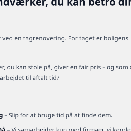
ndværker, du kan betro di
 ved en tagrenovering. For taget er boligens
 du kan stole på, giver en fair pris – og som
ejdet til aftalt tid?
g
– Slip for at bruge tid på at finde dem.
på
– Vi samarbejder kun med firmaer, vi kende