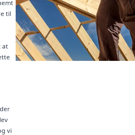
 nemt
 til
 at
ette
nder
lev
g vi