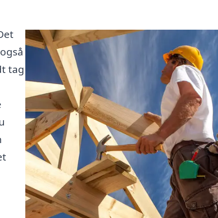
Det
 også
dt tag
e
u
n
et