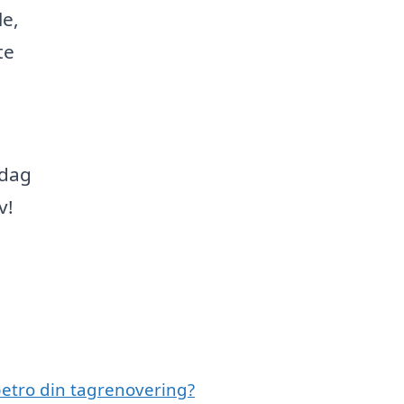
le,
te
 dag
v!
etro din tagrenovering?