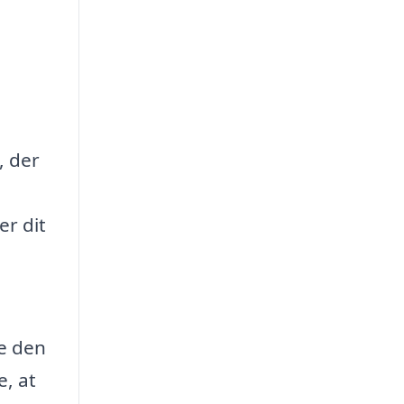
, der
er dit
ve den
e, at