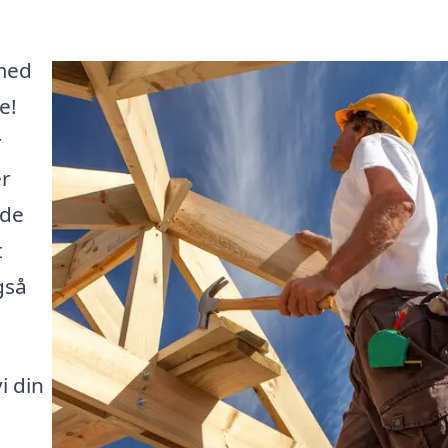
 med
e!
r
er
nde
t
gså
i din