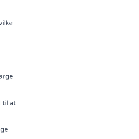
vilke
sørge
til at
lge