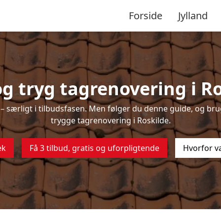
Forside
Jylland
g tryg tagrenovering i Ro
 særligt i tilbudsfasen. Men følger du denne guide, og brug
trygge tagrenovering i Roskilde.
ek
Få 3 tilbud, gratis og uforpligtende
Hvorfor v