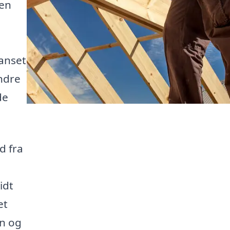
 en
anset
ndre
de
d fra
idt
et
on og