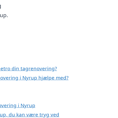
g
rup.
etro din tagrenovering?
novering i Nyrup hjælpe med?
overing i Nyrup
rup, du kan være tryg ved