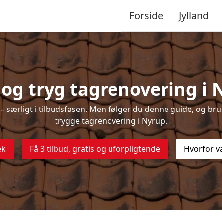
Forside
Jylland
og tryg tagrenovering i 
 særligt i tilbudsfasen. Men følger du denne guide, og brug
trygge tagrenovering i Nyrup.
ek
Få 3 tilbud, gratis og uforpligtende
Hvorfor v