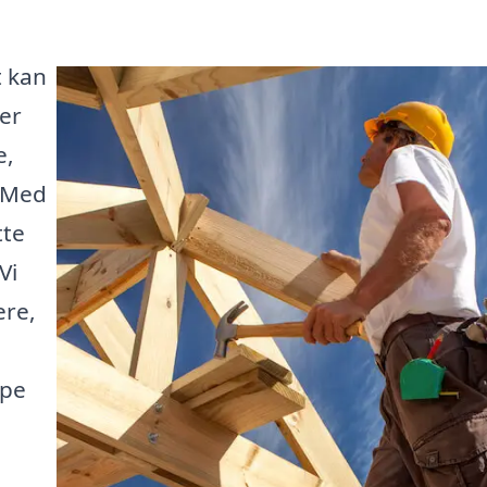
t kan
der
e,
. Med
tte
Vi
ere,
lpe