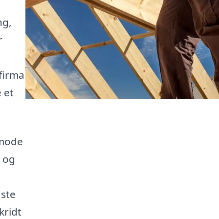
ng,
r
 firma
e et
nmode
r og
dste
kridt