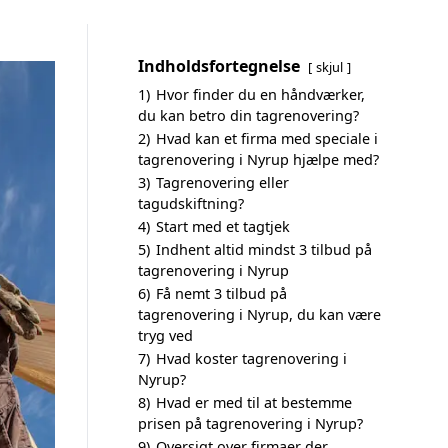
Indholdsfortegnelse
skjul
1)
Hvor finder du en håndværker,
du kan betro din tagrenovering?
2)
Hvad kan et firma med speciale i
tagrenovering i Nyrup hjælpe med?
3)
Tagrenovering eller
tagudskiftning?
4)
Start med et tagtjek
5)
Indhent altid mindst 3 tilbud på
tagrenovering i Nyrup
6)
Få nemt 3 tilbud på
tagrenovering i Nyrup, du kan være
tryg ved
7)
Hvad koster tagrenovering i
Nyrup?
8)
Hvad er med til at bestemme
prisen på tagrenovering i Nyrup?
9)
Oversigt over firmaer der