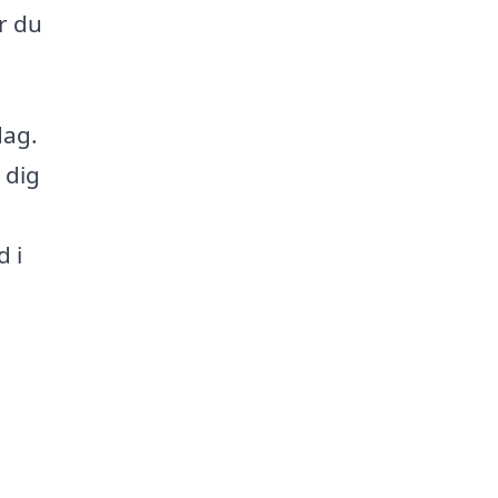
r du
dag.
 dig
d i