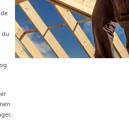
 de
n du
 og
der
 men
nger.