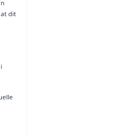
an
at dit
i
uelle