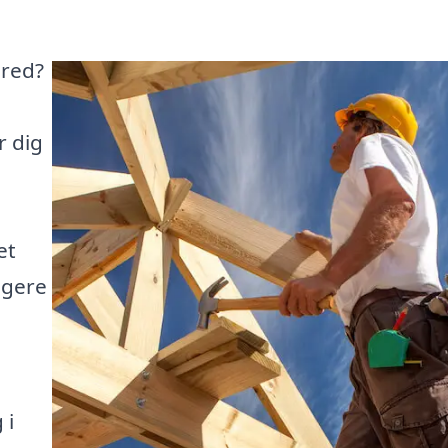
dred?
r dig
et
igere
 i