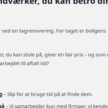
ndværker, du kan betro di
 ved en tagrenovering. For taget er boligens
 du kan stole på, giver en fair pris – og som
ejdet til aftalt tid?
g
– Slip for at bruge tid på at finde dem.
på
– Vi samarbejder kun med firmaer, vi kende