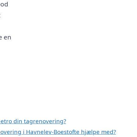
mod
t
e en
etro din tagrenovering?
novering i Havnelev-Boestofte hjælpe med?