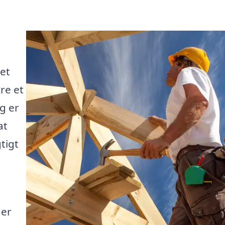
et
kre et
g er
at
tigt
der