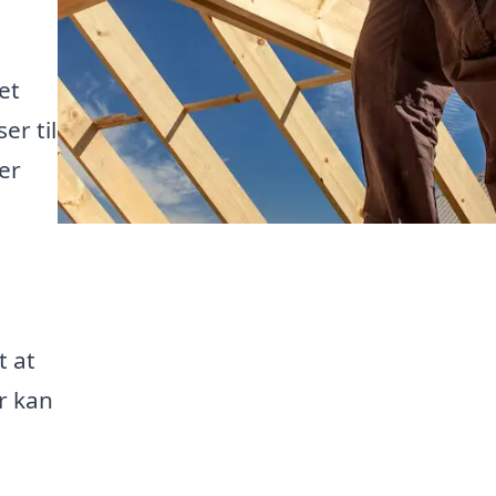
et
er til
er
t at
r kan