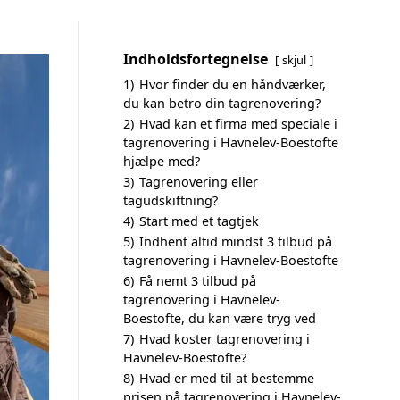
Indholdsfortegnelse
skjul
1)
Hvor finder du en håndværker,
du kan betro din tagrenovering?
2)
Hvad kan et firma med speciale i
tagrenovering i Havnelev-Boestofte
hjælpe med?
3)
Tagrenovering eller
tagudskiftning?
4)
Start med et tagtjek
5)
Indhent altid mindst 3 tilbud på
tagrenovering i Havnelev-Boestofte
6)
Få nemt 3 tilbud på
tagrenovering i Havnelev-
Boestofte, du kan være tryg ved
7)
Hvad koster tagrenovering i
Havnelev-Boestofte?
8)
Hvad er med til at bestemme
prisen på tagrenovering i Havnelev-