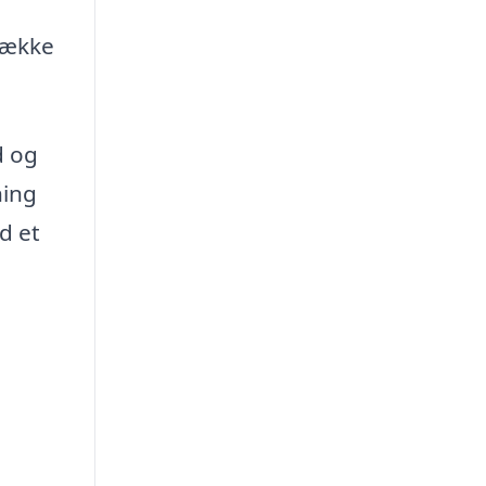
 række
d og
ning
d et