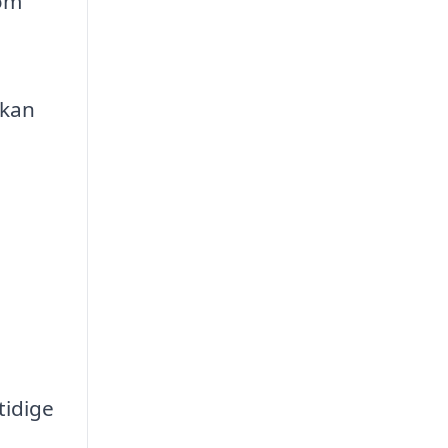
som
 kan
tidige