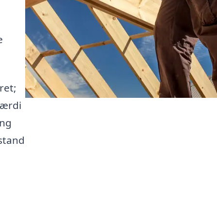
e
ret;
værdi
ing
 stand
e