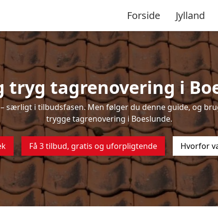
Forside
Jylland
 tryg tagrenovering i Bo
 særligt i tilbudsfasen. Men følger du denne guide, og brug
trygge tagrenovering i Boeslunde.
ek
Få 3 tilbud, gratis og uforpligtende
Hvorfor v