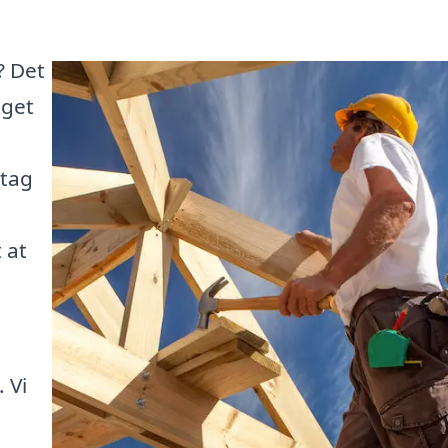
? Det
aget
 tag
 at
 Vi