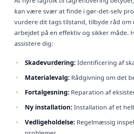
At hyre fagfolk til tagrenovering betyder
kan være svær at finde i gør-det-selv pr
vurdere dit tags tilstand, tilbyde råd o
arbejdet på en effektiv og sikker måde. 
assistere dig:
Skadevurdering:
Identificering af s
Materialevalg:
Rådgivning om det bed
Fortalgesning:
Reparation af eksiste
Ny installation:
Installation af et hel
Vedligeholdelse:
Regelmæssig inspekt
problemer.