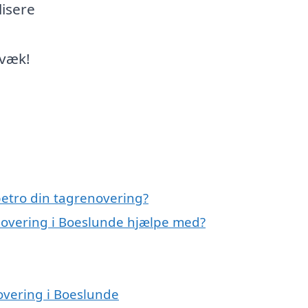
lisere
 væk!
etro din tagrenovering?
novering i Boeslunde hjælpe med?
overing i Boeslunde