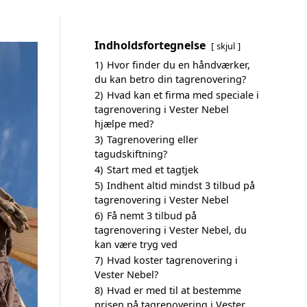
Indholdsfortegnelse
skjul
1)
Hvor finder du en håndværker,
du kan betro din tagrenovering?
2)
Hvad kan et firma med speciale i
tagrenovering i Vester Nebel
hjælpe med?
3)
Tagrenovering eller
tagudskiftning?
4)
Start med et tagtjek
5)
Indhent altid mindst 3 tilbud på
tagrenovering i Vester Nebel
6)
Få nemt 3 tilbud på
tagrenovering i Vester Nebel, du
kan være tryg ved
7)
Hvad koster tagrenovering i
Vester Nebel?
8)
Hvad er med til at bestemme
prisen på tagrenovering i Vester