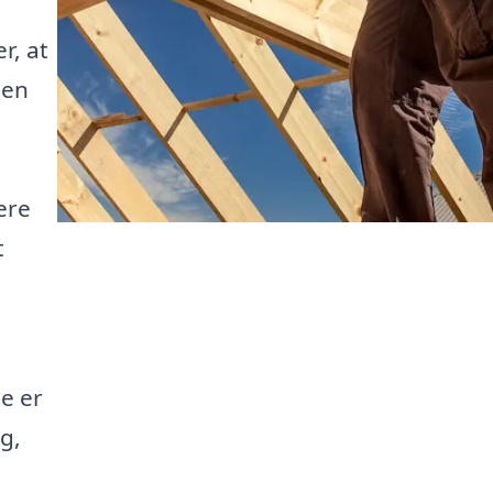
r, at
 en
ere
t
e er
g,