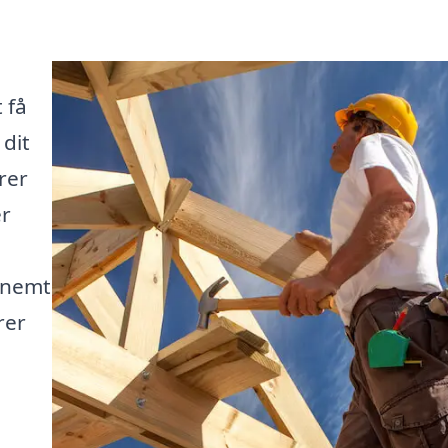
 få
 dit
rer
er
 nemt
rer