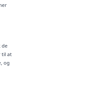
her
k de
til at
e, og