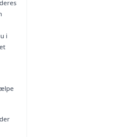
 deres
n
u i
et
jælpe
 der