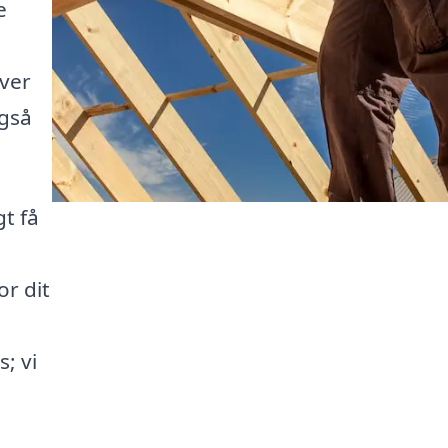
e
over
også
t få
or dit
; vi