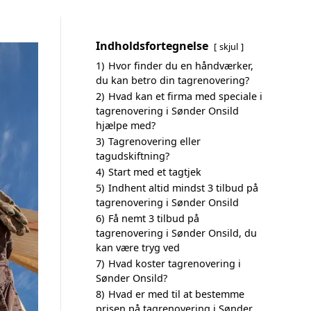
Indholdsfortegnelse
skjul
1)
Hvor finder du en håndværker,
du kan betro din tagrenovering?
2)
Hvad kan et firma med speciale i
tagrenovering i Sønder Onsild
hjælpe med?
3)
Tagrenovering eller
tagudskiftning?
4)
Start med et tagtjek
5)
Indhent altid mindst 3 tilbud på
tagrenovering i Sønder Onsild
6)
Få nemt 3 tilbud på
tagrenovering i Sønder Onsild, du
kan være tryg ved
7)
Hvad koster tagrenovering i
Sønder Onsild?
8)
Hvad er med til at bestemme
prisen på tagrenovering i Sønder