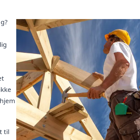
ag?
lig
et
ikke
 hjem
 til