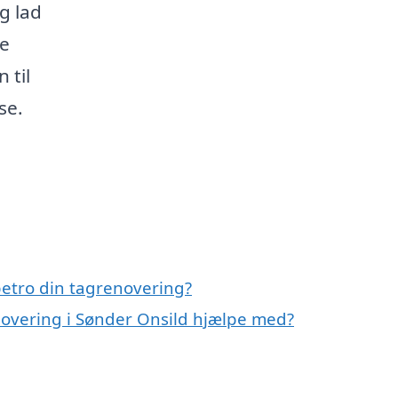
g lad
ge
 til
se.
etro din tagrenovering?
novering i Sønder Onsild hjælpe med?