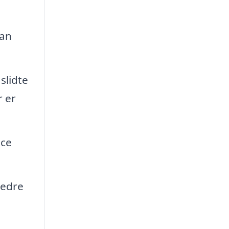
kan
slidte
r er
ice
bedre