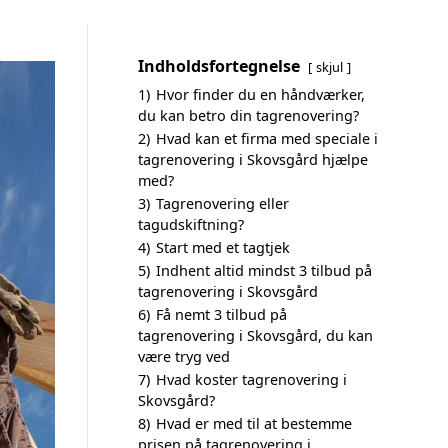
Indholdsfortegnelse
skjul
1)
Hvor finder du en håndværker,
du kan betro din tagrenovering?
2)
Hvad kan et firma med speciale i
tagrenovering i Skovsgård hjælpe
med?
3)
Tagrenovering eller
tagudskiftning?
4)
Start med et tagtjek
5)
Indhent altid mindst 3 tilbud på
tagrenovering i Skovsgård
6)
Få nemt 3 tilbud på
tagrenovering i Skovsgård, du kan
være tryg ved
7)
Hvad koster tagrenovering i
Skovsgård?
8)
Hvad er med til at bestemme
prisen på tagrenovering i