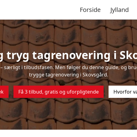
Forside
Jylland
 tryg tagrenovering i Sk
 særligt i tilbudsfasen. Men følger du denne guide, og brug
trygge tagrenovering i Skovsgård.
ek
Få 3 tilbud, gratis og uforpligtende
Hvorfor v