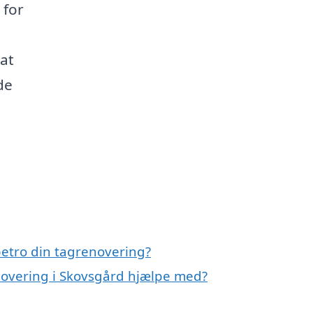
 for
at
de
etro din tagrenovering?
novering i Skovsgård hjælpe med?