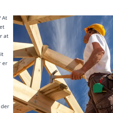
 At
et
r at
it
 er
 der