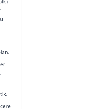
lk i
r
du
plan.
ler
.
tik.
ucere