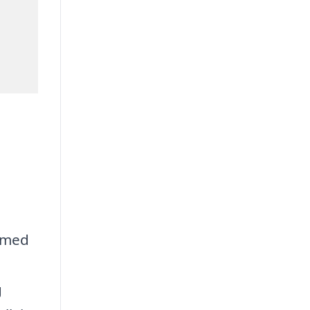
e med
g