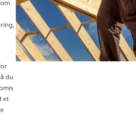
t om
ring,
for
så du
romis
d et
ge