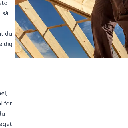
ste
, så
e
at du
e dig
el,
l for
du
røget