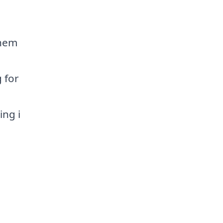
nnem
g for
ing i