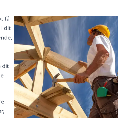
t få
i dit
ende,
 dit
de
re
r,