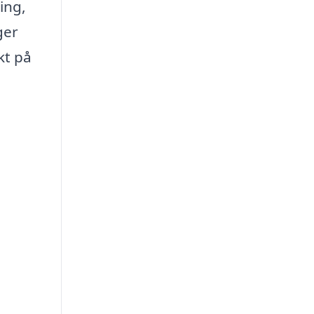
ing,
ger
kt på