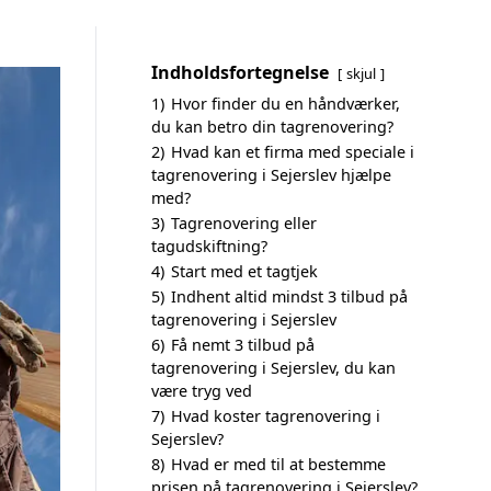
Indholdsfortegnelse
skjul
1)
Hvor finder du en håndværker,
du kan betro din tagrenovering?
2)
Hvad kan et firma med speciale i
tagrenovering i Sejerslev hjælpe
med?
3)
Tagrenovering eller
tagudskiftning?
4)
Start med et tagtjek
5)
Indhent altid mindst 3 tilbud på
tagrenovering i Sejerslev
6)
Få nemt 3 tilbud på
tagrenovering i Sejerslev, du kan
være tryg ved
7)
Hvad koster tagrenovering i
Sejerslev?
8)
Hvad er med til at bestemme
prisen på tagrenovering i Sejerslev?