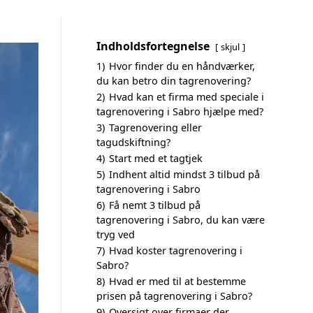
Indholdsfortegnelse
skjul
1)
Hvor finder du en håndværker,
du kan betro din tagrenovering?
2)
Hvad kan et firma med speciale i
tagrenovering i Sabro hjælpe med?
3)
Tagrenovering eller
tagudskiftning?
4)
Start med et tagtjek
5)
Indhent altid mindst 3 tilbud på
tagrenovering i Sabro
6)
Få nemt 3 tilbud på
tagrenovering i Sabro, du kan være
tryg ved
7)
Hvad koster tagrenovering i
Sabro?
8)
Hvad er med til at bestemme
prisen på tagrenovering i Sabro?
9)
Oversigt over firmaer der