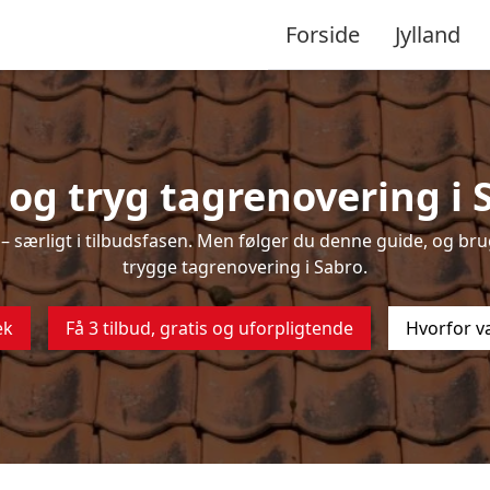
Forside
Jylland
og tryg tagrenovering i 
 særligt i tilbudsfasen. Men følger du denne guide, og brug
trygge tagrenovering i Sabro.
ek
Få 3 tilbud, gratis og uforpligtende
Hvorfor v