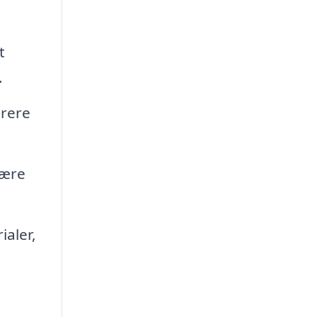
t
.
arere
være
aler,