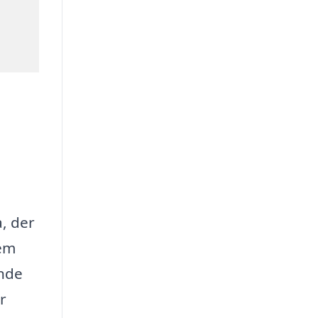
a, der
jem
ende
r