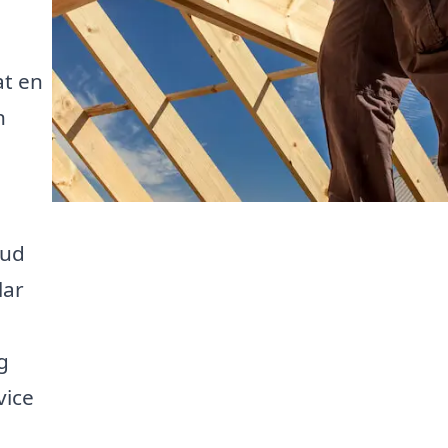
at en
n
bud
lar
g
vice