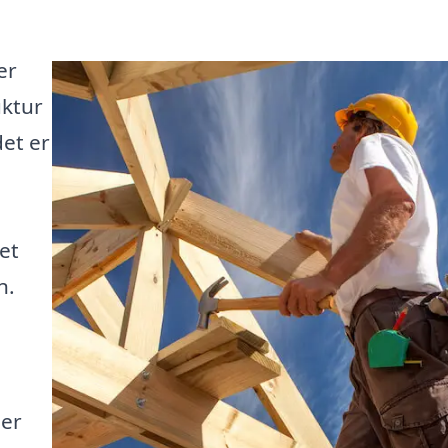
er
uktur
det er
,
et
n.
der