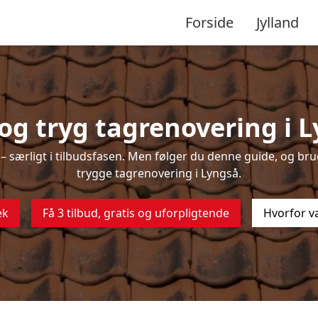
Forside
Jylland
g tryg tagrenovering i 
 særligt i tilbudsfasen. Men følger du denne guide, og brug
trygge tagrenovering i Lyngså.
ek
Få 3 tilbud, gratis og uforpligtende
Hvorfor v