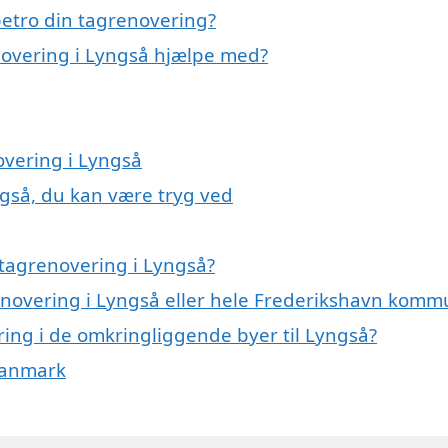
etro din tagrenovering?
novering i Lyngså hjælpe med?
overing i Lyngså
ngså, du kan være tryg ved
tagrenovering i Lyngså?
renovering i Lyngså eller hele Frederikshavn kom
ering i de omkringliggende byer til Lyngså?
 Danmark