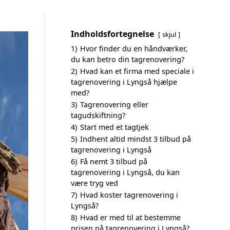
Indholdsfortegnelse
skjul
1)
Hvor finder du en håndværker,
du kan betro din tagrenovering?
2)
Hvad kan et firma med speciale i
tagrenovering i Lyngså hjælpe
med?
3)
Tagrenovering eller
tagudskiftning?
4)
Start med et tagtjek
5)
Indhent altid mindst 3 tilbud på
tagrenovering i Lyngså
6)
Få nemt 3 tilbud på
tagrenovering i Lyngså, du kan
være tryg ved
7)
Hvad koster tagrenovering i
Lyngså?
8)
Hvad er med til at bestemme
prisen på tagrenovering i Lyngså?