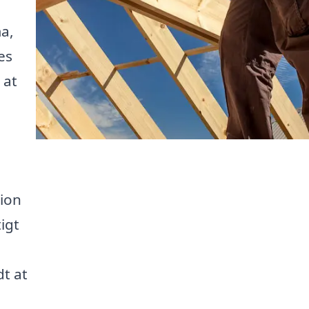
a,
es
 at
ion
tigt
dt at