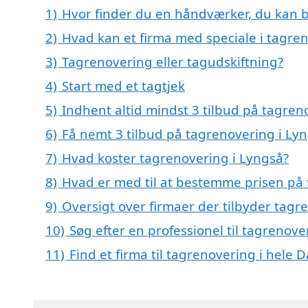
1)
Hvor finder du en håndværker, du kan b
2)
Hvad kan et firma med speciale i tagre
3)
Tagrenovering eller tagudskiftning?
4)
Start med et tagtjek
5)
Indhent altid mindst 3 tilbud på tagren
6)
Få nemt 3 tilbud på tagrenovering i Ly
7)
Hvad koster tagrenovering i Lyngså?
8)
Hvad er med til at bestemme prisen på 
9)
Oversigt over firmaer der tilbyder tag
10)
Søg efter en professionel til tagrenov
11)
Find et firma til tagrenovering i hele