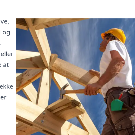
ave,
d og
.
eller
 at
å
række
rer