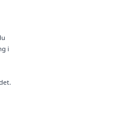
du
g i
det.