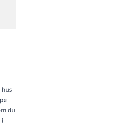
s hus
lpe
 om du
 i