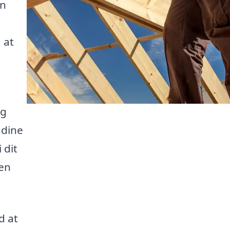
an
t
 at
og
 dine
 dit
den
d at