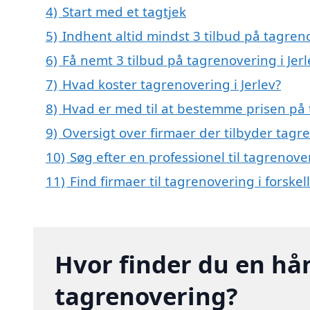
4)
Start med et tagtjek
5)
Indhent altid mindst 3 tilbud på tagreno
6)
Få nemt 3 tilbud på tagrenovering i Jer
7)
Hvad koster tagrenovering i Jerlev?
8)
Hvad er med til at bestemme prisen på t
9)
Oversigt over firmaer der tilbyder tagr
10)
Søg efter en professionel til tagrenove
11)
Find firmaer til tagrenovering i forske
Hvor finder du en hå
tagrenovering?