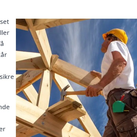
set
ller
få
tår
sikre
inde
er