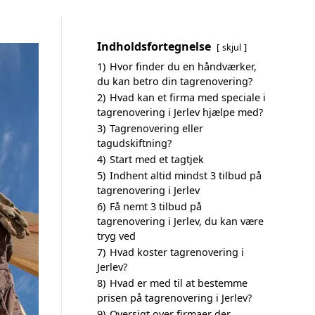
Indholdsfortegnelse
skjul
1)
Hvor finder du en håndværker,
du kan betro din tagrenovering?
2)
Hvad kan et firma med speciale i
tagrenovering i Jerlev hjælpe med?
3)
Tagrenovering eller
tagudskiftning?
4)
Start med et tagtjek
5)
Indhent altid mindst 3 tilbud på
tagrenovering i Jerlev
6)
Få nemt 3 tilbud på
tagrenovering i Jerlev, du kan være
tryg ved
7)
Hvad koster tagrenovering i
Jerlev?
8)
Hvad er med til at bestemme
prisen på tagrenovering i Jerlev?
9)
Oversigt over firmaer der