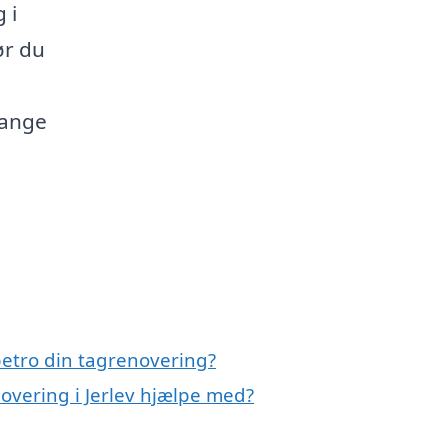
 i
ør du
mange
etro din tagrenovering?
overing i Jerlev hjælpe med?