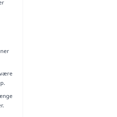
er
vner
 være
p.
længe
r.