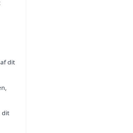
t
af dit
en,
 dit