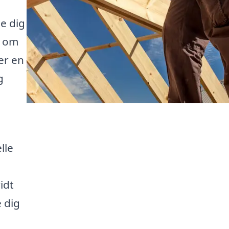
be dig
t om
er en
g
lle
idt
e dig