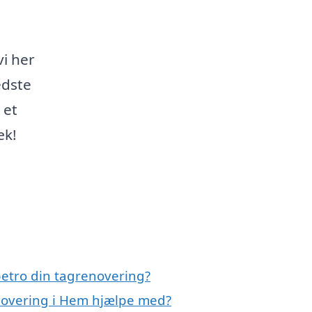
i her
edste
 et
æk!
etro din tagrenovering?
enovering i Hem hjælpe med?