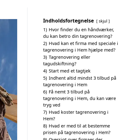
Indholdsfortegnelse
skjul
1)
Hvor finder du en håndværker,
du kan betro din tagrenovering?
2)
Hvad kan et firma med speciale i
tagrenovering i Hem hjælpe med?
3)
Tagrenovering eller
tagudskiftning?
4)
Start med et tagtjek
5)
Indhent altid mindst 3 tilbud på
tagrenovering i Hem
6)
Få nemt 3 tilbud på
tagrenovering i Hem, du kan være
tryg ved
7)
Hvad koster tagrenovering i
Hem?
8)
Hvad er med til at bestemme
prisen på tagrenovering i Hem?
9)
Oversigt over firmaer der