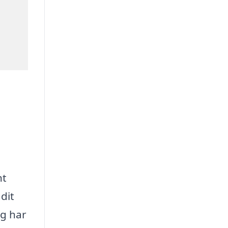
nt
dit
ag har