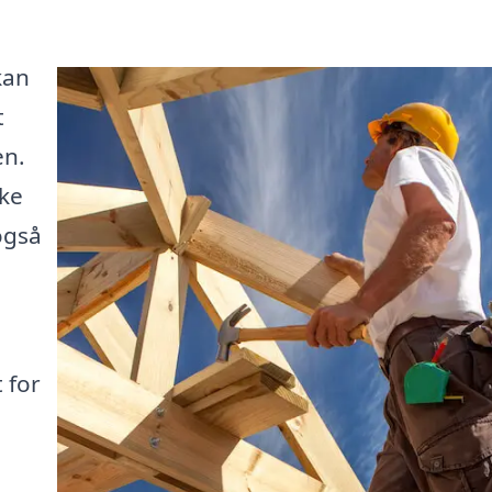
kan
t
en.
kke
også
 for