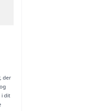
, der
 og
i dit
e