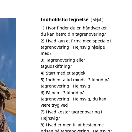
Indholdsfortegnelse
skjul
1)
Hvor finder du en håndværker,
du kan betro din tagrenovering?
2)
Hvad kan et firma med speciale i
tagrenovering i Hejnsvig hjælpe
med?
3)
Tagrenovering eller
tagudskiftning?
4)
Start med et tagtjek
5)
Indhent altid mindst 3 tilbud på
tagrenovering i Hejnsvig
6)
Få nemt 3 tilbud på
tagrenovering i Hejnsvig, du kan
være tryg ved
7)
Hvad koster tagrenovering i
Hejnsvig?
8)
Hvad er med til at bestemme
prisen på tagrenovering i Hejnsvig?