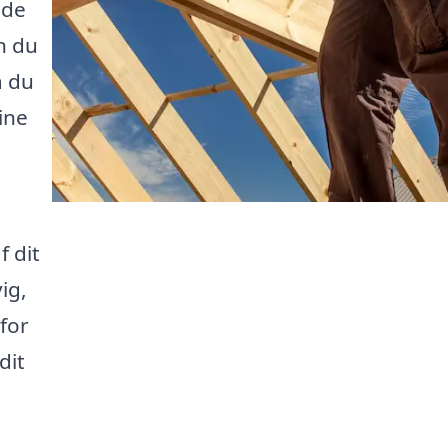
ede
n du
å du
ine
f dit
ig,
 for
dit