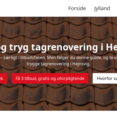
Forside
Jylland
 tryg tagrenovering i H
 særligt i tilbudsfasen. Men følger du denne guide, og brug
trygge tagrenovering i Hejnsvig.
ek
Få 3 tilbud, gratis og uforpligtende
Hvorfor v