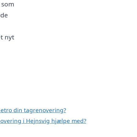
l som
yde
t nyt
etro din tagrenovering?
novering i Hejnsvig hjælpe med?