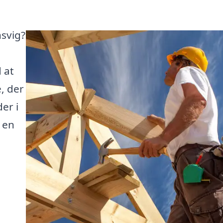
nsvig?
 at
, der
er i
 en