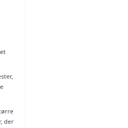
et
ster,
re
tørre
, der