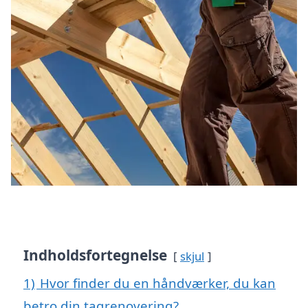
Indholdsfortegnelse
skjul
1)
Hvor finder du en håndværker, du kan
betro din tagrenovering?