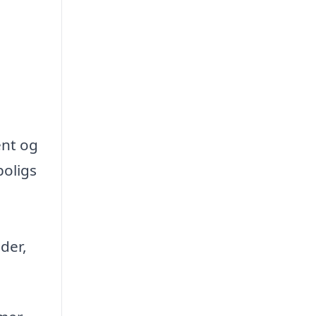
ent og
boligs
der,