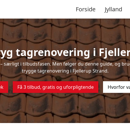
Forside
Jylland
yg tagrenovering i Fjelle
 særligt i tilbudsfasen. Men følger du denne guide, og brug
trygge tagrenovering i Fjellerup Strand.
ek
Få 3 tilbud, gratis og uforpligtende
Hvorfor v