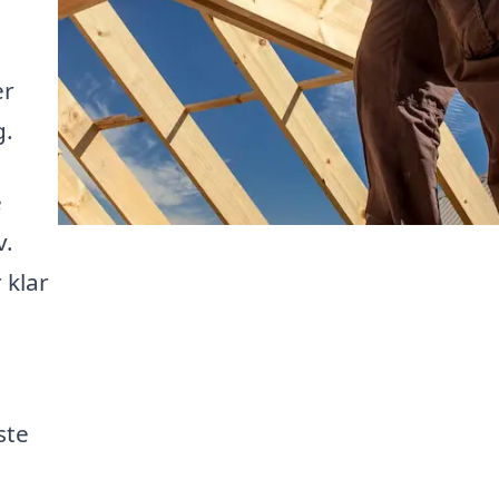
er
g.
e
v.
 klar
ste