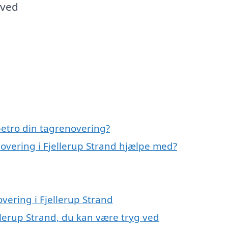
 ved
etro din tagrenovering?
overing i Fjellerup Strand hjælpe med?
vering i Fjellerup Strand
llerup Strand, du kan være tryg ved