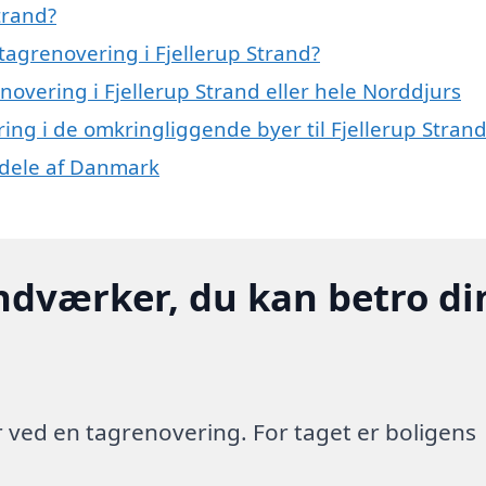
trand?
tagrenovering i Fjellerup Strand?
novering i Fjellerup Strand eller hele Norddjurs
ring i de omkringliggende byer til Fjellerup Stran
e dele af Danmark
ndværker, du kan betro di
 ved en tagrenovering. For taget er boligens