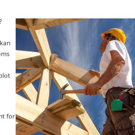
?
 kan
doms
blot
t for