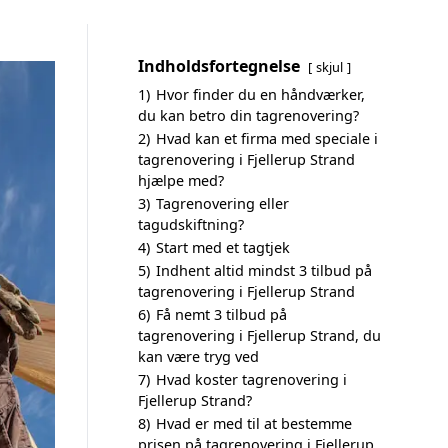
Indholdsfortegnelse
skjul
1)
Hvor finder du en håndværker,
du kan betro din tagrenovering?
2)
Hvad kan et firma med speciale i
tagrenovering i Fjellerup Strand
hjælpe med?
3)
Tagrenovering eller
tagudskiftning?
4)
Start med et tagtjek
5)
Indhent altid mindst 3 tilbud på
tagrenovering i Fjellerup Strand
6)
Få nemt 3 tilbud på
tagrenovering i Fjellerup Strand, du
kan være tryg ved
7)
Hvad koster tagrenovering i
Fjellerup Strand?
8)
Hvad er med til at bestemme
prisen på tagrenovering i Fjellerup