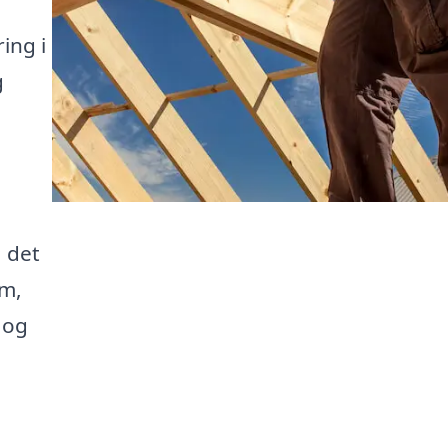
ing i
g
 det
em,
 og