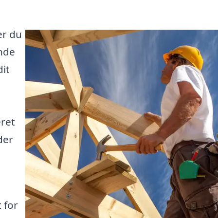
er du
ende
dit
eret
der
 for