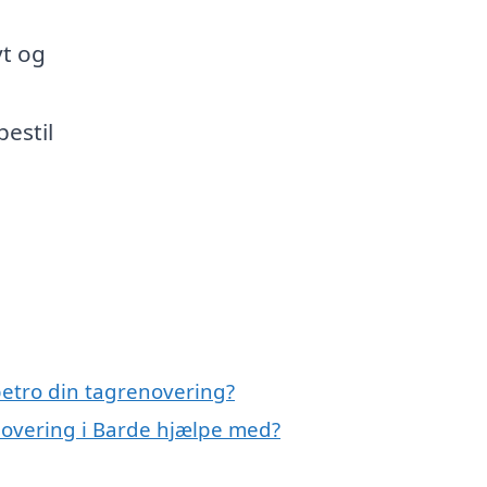
yt og
bestil
etro din tagrenovering?
novering i Barde hjælpe med?