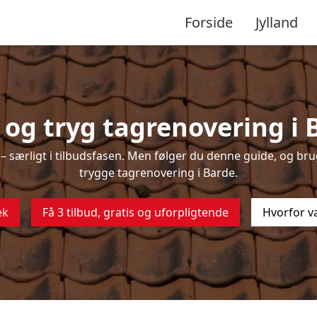
Forside
Jylland
og tryg tagrenovering i 
 særligt i tilbudsfasen. Men følger du denne guide, og brug
trygge tagrenovering i Barde.
ek
Få 3 tilbud, gratis og uforpligtende
Hvorfor v