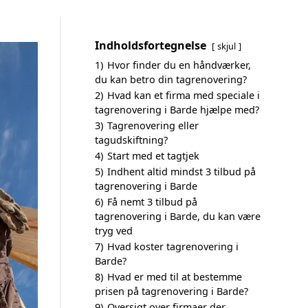
Indholdsfortegnelse
skjul
1)
Hvor finder du en håndværker,
du kan betro din tagrenovering?
2)
Hvad kan et firma med speciale i
tagrenovering i Barde hjælpe med?
3)
Tagrenovering eller
tagudskiftning?
4)
Start med et tagtjek
5)
Indhent altid mindst 3 tilbud på
tagrenovering i Barde
6)
Få nemt 3 tilbud på
tagrenovering i Barde, du kan være
tryg ved
7)
Hvad koster tagrenovering i
Barde?
8)
Hvad er med til at bestemme
prisen på tagrenovering i Barde?
9)
Oversigt over firmaer der