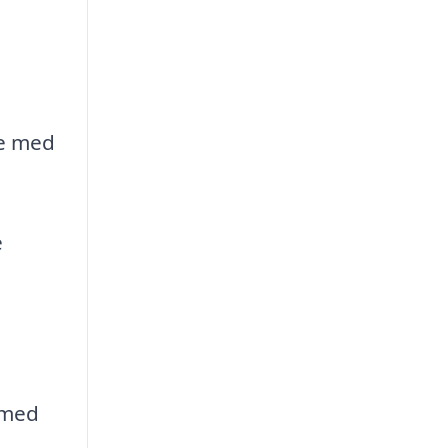
se med
e
 med