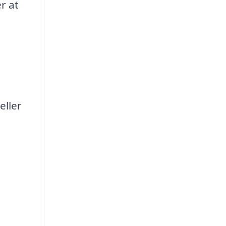
r at
eller