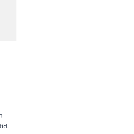
n
tid.