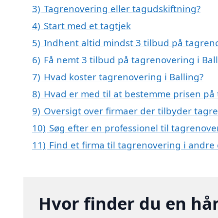
3)
Tagrenovering eller tagudskiftning?
4)
Start med et tagtjek
5)
Indhent altid mindst 3 tilbud på tagreno
6)
Få nemt 3 tilbud på tagrenovering i Bal
7)
Hvad koster tagrenovering i Balling?
8)
Hvad er med til at bestemme prisen på 
9)
Oversigt over firmaer der tilbyder tagr
10)
Søg efter en professionel til tagrenove
11)
Find et firma til tagrenovering i andr
Hvor finder du en hå