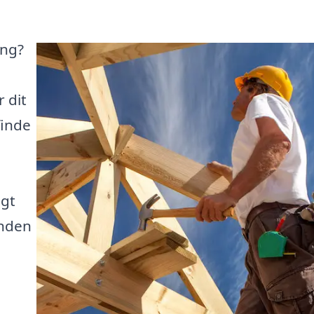
ing?
 dit
finde
igt
inden