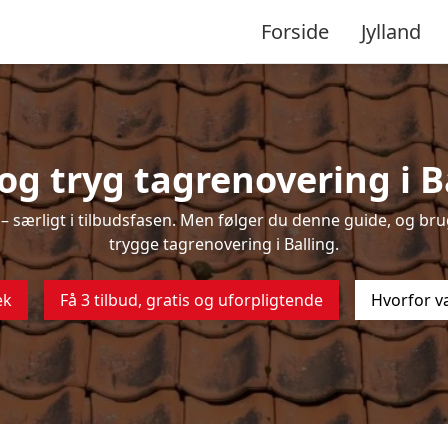
Forside
Jylland
g tryg tagrenovering i B
 særligt i tilbudsfasen. Men følger du denne guide, og brug
trygge tagrenovering i Balling.
ek
Få 3 tilbud, gratis og uforpligtende
Hvorfor v