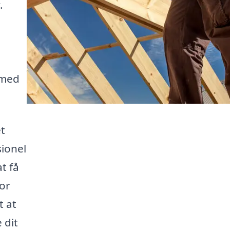
.
 med
et
sionel
t få
for
t at
 dit