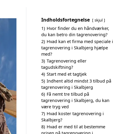
Indholdsfortegnelse
skjul
1)
Hvor finder du en håndværker,
du kan betro din tagrenovering?
2)
Hvad kan et firma med speciale i
tagrenovering i Skalbjerg hjælpe
med?
3)
Tagrenovering eller
tagudskiftning?
4)
Start med et tagtjek
5)
Indhent altid mindst 3 tilbud på
tagrenovering i Skalbjerg
6)
Få nemt tre tilbud på
tagrenovering i Skalbjerg, du kan
være tryg ved
7)
Hvad koster tagrenovering i
Skalbjerg?
8)
Hvad er med til at bestemme
prisen på tagrenovering i