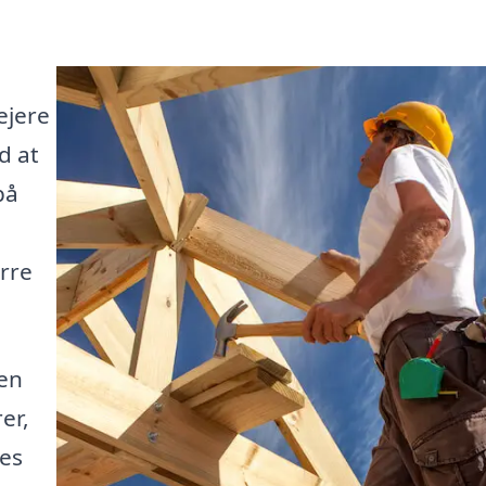
ejere
d at
på
ørre
 en
er,
res