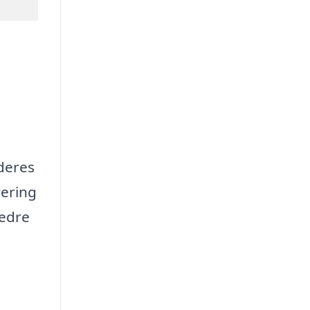
 deres
vering
bedre