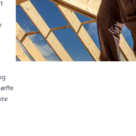
et
e
og
ræffe
kte