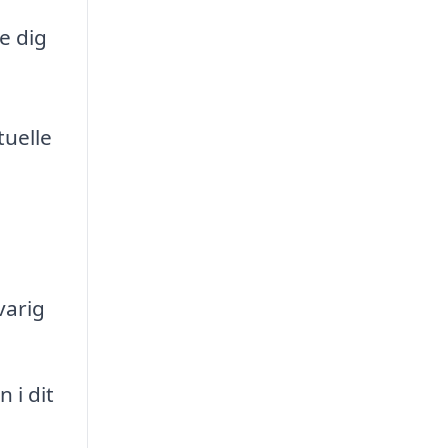
e dig
tuelle
varig
 i dit